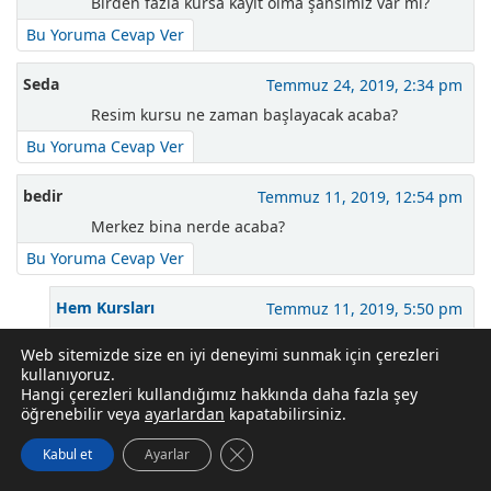
Birden fazla kursa kayıt olma şansımız var mı?
Bu Yoruma Cevap Ver
Seda
Temmuz 24, 2019, 2:34 pm
Resim kursu ne zaman başlayacak acaba?
Bu Yoruma Cevap Ver
bedir
Temmuz 11, 2019, 12:54 pm
Merkez bina nerde acaba?
Bu Yoruma Cevap Ver
Hem Kursları
Temmuz 11, 2019, 5:50 pm
Erzene Mahallesi 80. Sokak No: 1618 Bornova
Web sitemizde size en iyi deneyimi sunmak için çerezleri
İzmir
kullanıyoruz.
Hangi çerezleri kullandığımız hakkında daha fazla şey
Telefon: 0 232 388 10 63
öğrenebilir veya
ayarlardan
kapatabilirsiniz.
Bu Yoruma Cevap Ver
GDPR çerez şeridini kapat
Kabul et
Ayarlar
Bedir
Temmuz 9, 2019, 12:14 pm