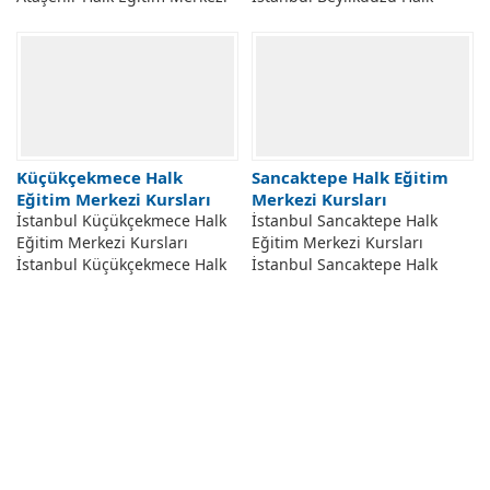
Kursları İletişim Adresi.
Eğitim Merkezi Açılabilecek
İstanbul Ataşehir Halk Eğitim
Kursları. Bahem Beylikdüzü
Merkezi Taleplere Göre
Halk Eğitim Merkezi
Açılabilecek Kurs Programları,
Müdürlüğü Kurs Programları,
Kurs Başvuru İşlemleri,
Kurs Kayıt İşlemleri, Kurumun
Kurumun İletişim Adresi...
İletişim Adresi Ve Telefon
Numarası,...
Küçükçekmece Halk
Sancaktepe Halk Eğitim
Eğitim Merkezi Kursları
Merkezi Kursları
İstanbul Küçükçekmece Halk
İstanbul Sancaktepe Halk
Eğitim Merkezi Kursları
Eğitim Merkezi Kursları
İstanbul Küçükçekmece Halk
İstanbul Sancaktepe Halk
Eğitim Merkezi Açılabilecek
Eğitim Merkezi Hangi Kursları
Kursları. İstanbul
Açıyor. İstanbul Sancaktepe
Küçükçekmece Hem Halk
Halk Eğitim Merkezi
Eğitim Merkezi Müdürlüğü
Müdürlüğü Kurs Kayıt
Kurs Başvuruları, Kurum
İşlemleri, Kurumun İletişim
Tarafından Halktan Gelen
Bilgileri, Kurum Tarafından
Talepler Doğrultusunda
Halktan Gelen...
Açılabilecek Kurs...