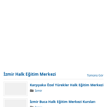
Kademe Türkçe Dersi Sınav
Yazma 1 Kademe Kursu
Soruları Ve Cevapları.
Matematik Dersi Soruları.
Yetişkinler II. Kademe Temel
Okuma Yazma I. Kademe
Eğitim Programı Türkçe
Matematik Dersi Çıkmış Sınav
Dersi...
Soruları. Yetişkinler I. Kademe
Okuma...
İzmir Halk Eğitim Merkezi
Tümünü Gör
Karşıyaka Özel Yürekler Halk Eğitim Merkezi
İzmir
İzmir Buca Halk Eğitim Merkezi Kursları