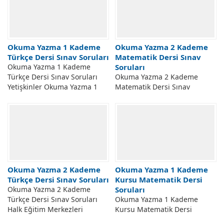
Sorulmuş Soru Ve Cevapları.
Kademe Temel Eğitim
Yetişkinler II. Kademe...
Programı Kursu Fen...
Okuma Yazma 1 Kademe
Okuma Yazma 2 Kademe
Türkçe Dersi Sınav Soruları
Matematik Dersi Sınav
Okuma Yazma 1 Kademe
Soruları
Türkçe Dersi Sınav Soruları
Okuma Yazma 2 Kademe
Yetişkinler Okuma Yazma 1
Matematik Dersi Sınav
Kademe Türkçe Dersi Sınav
Soruları Yetişkinler Okuma
Soruları. Yetişkinler I. Kademe
Yazma 2 Kademe Matematik
Okuma Yazma Öğretimi Ve
Dersi Sınav Soruları Ve
Temel Eğitim Programı Kursu
Cevapları. Yetişkinler II.
Türkçe Dersi...
Kademe Temel Eğitim
Programı Kursu Matematik
Dersi Çıkmış Sınav...
Okuma Yazma 2 Kademe
Okuma Yazma 1 Kademe
Türkçe Dersi Sınav Soruları
Kursu Matematik Dersi
Okuma Yazma 2 Kademe
Soruları
Türkçe Dersi Sınav Soruları
Okuma Yazma 1 Kademe
Halk Eğitim Merkezleri
Kursu Matematik Dersi
Yetişkinler Okuma Yazma 2
Soruları Yetişkinler Okuma