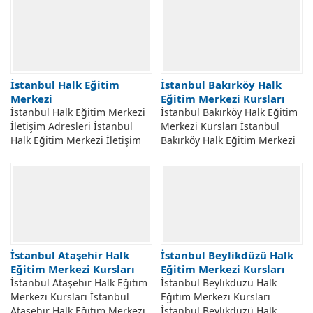
İstanbul Halk Eğitim
İstanbul Bakırköy Halk
Merkezi
Eğitim Merkezi Kursları
İstanbul Halk Eğitim Merkezi
İstanbul Bakırköy Halk Eğitim
İletişim Adresleri İstanbul
Merkezi Kursları İstanbul
Halk Eğitim Merkezi İletişim
Bakırköy Halk Eğitim Merkezi
Bilgileri, İstanbul Halk Eğitim
Açılabilecek Kursları. İstanbul
Merkezleri Adresleri, Halk
Bakırköy Halk Eğitim Merkezi
Eğitim Merkezlerinde Açılan
Kurs Programlarına Kayıtlar,
Kurslara Kurs Kayıt İşlemleri
Kurumun İletişim Adresi Ve
Nasıl Yapılır. Yaygın Eğitim
Telefonu, E-Yaygın Kurs
Kapsamında...
Başvuruları, Kayıt...
İstanbul Ataşehir Halk
İstanbul Beylikdüzü Halk
Eğitim Merkezi Kursları
Eğitim Merkezi Kursları
İstanbul Ataşehir Halk Eğitim
İstanbul Beylikdüzü Halk
Merkezi Kursları İstanbul
Eğitim Merkezi Kursları
Ataşehir Halk Eğitim Merkezi
İstanbul Beylikdüzü Halk