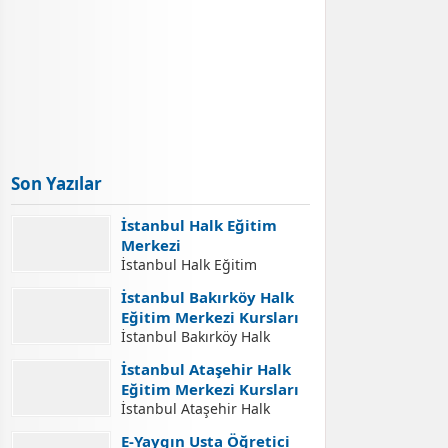
Son Yazılar
İstanbul Halk Eğitim
Merkezi
İstanbul Halk Eğitim
Merkezi İletişim Adresleri
İstanbul Bakırköy Halk
İstanbul Halk Eğitim
Eğitim Merkezi Kursları
Merkezi İletişim Bilgileri,
İstanbul Bakırköy Halk
İstanbul Halk Eğitim
Eğitim Merkezi Kursları
Merkezleri Adresleri, Halk
İstanbul Ataşehir Halk
İstanbul Bakırköy Halk
Eğitim Merkezlerinde Açılan
Eğitim Merkezi Kursları
Eğitim Merkezi Açılabilecek
Kurslara Kurs Kayıt
İstanbul Ataşehir Halk
Kursları. İstanbul Bakırköy
İşlemleri Nasıl Yapılır.
Eğitim Merkezi Kursları
Halk Eğitim Merkezi Kurs
E-Yaygın Usta Öğretici
Yaygın Eğitim