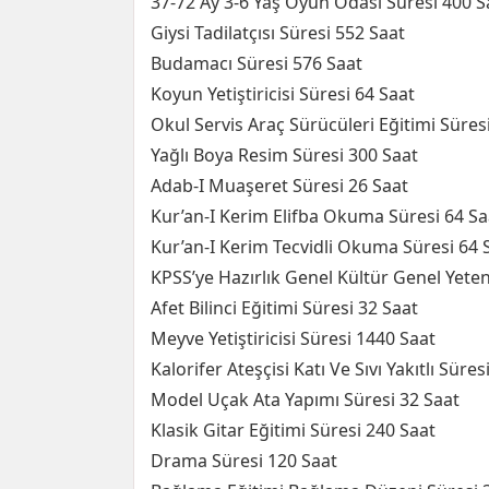
37-72 Ay 3-6 Yaş Oyun Odası Süresi 400 S
Giysi Tadilatçısı Süresi 552 Saat
Budamacı Süresi 576 Saat
Koyun Yetiştiricisi Süresi 64 Saat
Okul Servis Araç Sürücüleri Eğitimi Süres
Yağlı Boya Resim Süresi 300 Saat
Adab-I Muaşeret Süresi 26 Saat
Kur’an-I Kerim Elifba Okuma Süresi 64 Sa
Kur’an-I Kerim Tecvidli Okuma Süresi 64 
KPSS’ye Hazırlık Genel Kültür Genel Yete
Afet Bilinci Eğitimi Süresi 32 Saat
Meyve Yetiştiricisi Süresi 1440 Saat
Kalorifer Ateşçisi Katı Ve Sıvı Yakıtlı Süres
Model Uçak Ata Yapımı Süresi 32 Saat
Klasik Gitar Eğitimi Süresi 240 Saat
Drama Süresi 120 Saat