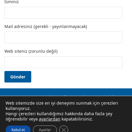
İsminiz
Mail adresiniz (gerekli - yayınlanmayacak)
Web siteniz (zorunlu değil)
Okuma Yazma Kursu
Usta Öğretici
Hakkında
İletişim
Web sitemizde size en iyi deneyimi sunmak için çerezleri
Gizlilik Politikası
kullanıyoruz.
Halk Eğitim Merkezi Kursları, E-Yaygın Kurs Başvuruları, Hem
Hangi çerezleri kullandığımız hakkında daha fazla şey
Halk Eğitim Merkezleri İletişim Bilgileri, Ustalık, Usta Öğretici
öğrenebilir veya
ayarlardan
kapatabilirsiniz.
Belgesi Alma Koşulları. Resmi Site Değildir.
GDPR çerez şeridini kapat
Kabul et
Ayarlar