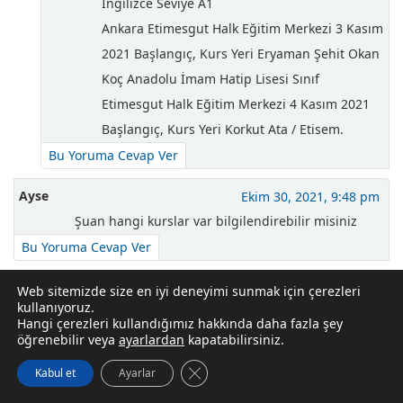
İngilizce Seviye A1
Ankara Etimesgut Halk Eğitim Merkezi 3 Kasım
2021 Başlangıç, Kurs Yeri Eryaman Şehit Okan
Koç Anadolu İmam Hatip Lisesi Sınıf
Etimesgut Halk Eğitim Merkezi 4 Kasım 2021
Başlangıç, Kurs Yeri Korkut Ata / Etisem.
Bu Yoruma Cevap Ver
Ayse
Ekim 30, 2021, 9:48 pm
Şuan hangi kurslar var bilgilendirebilir misiniz
Bu Yoruma Cevap Ver
Özen
Ekim 1, 2021, 3:17 pm
Web sitemizde size en iyi deneyimi sunmak için çerezleri
kullanıyoruz.
Motorlu Tasitlar direksiyon egiticisi olmak
Hangi çerezleri kullandığımız hakkında daha fazla şey
istiyorum kursunuz acilacak mi acaba
öğrenebilir veya
ayarlardan
kapatabilirsiniz.
Bu Yoruma Cevap Ver
GDPR çerez şeridini kapat
Kabul et
Ayarlar