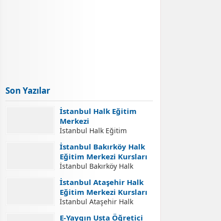
Son Yazılar
İstanbul Halk Eğitim
Merkezi
İstanbul Halk Eğitim
Merkezi İletişim Adresleri
İstanbul Bakırköy Halk
İstanbul Halk Eğitim
Eğitim Merkezi Kursları
Merkezi İletişim Bilgileri,
İstanbul Bakırköy Halk
İstanbul Halk Eğitim
Eğitim Merkezi Kursları
Merkezleri Adresleri, Halk
İstanbul Ataşehir Halk
İstanbul Bakırköy Halk
Eğitim Merkezlerinde Açılan
Eğitim Merkezi Kursları
Eğitim Merkezi Açılabilecek
Kurslara Kurs Kayıt
İstanbul Ataşehir Halk
Kursları. İstanbul Bakırköy
İşlemleri Nasıl Yapılır.
Eğitim Merkezi Kursları
Halk Eğitim Merkezi Kurs
E-Yaygın Usta Öğretici
Yaygın Eğitim