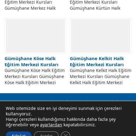
Eğitim Merkezi Kursları
Eğitim Merkezi Kursları
Gümüşhane Merkez Halk
Gümüşhane Kürtün Halk
Eğitim Merkezi Ve Akşam
Eğitim Merkezi Açılabilecek
Sanat Okulu ASO Kursları.
Kursları. Gümüşhane Kürtün
Gümüşhane Merkez Hem...
Hem Halk Eğitim Merkezi
Müdürlüğü...
Gümüşhane Köse Halk
Gümüşhane Kelkit Halk
Eğitim Merkezi Kursları
Eğitim Merkezi Kursları
Gümüşhane Köse Halk Eğitim
Gümüşhane Kelkit Halk Eğitim
Merkezi Kursları Gümüşhane
Merkezi Kursları Gümüşhane
Köse Halk Eğitim Merkezi
Kelkit Halk Eğitim Merkezi
Müdürlüğü Kursları.
Müdürlüğü Kursları.
Gümüşhane Köse Aydın
Gümüşhane Kelkit Hem Halk
Doğan Halk Eğitim Merkezi...
Eğitim Merkezi Taleplere...
Okuma Yazma Kursu
Usta Öğretici
Hakkında
İletişim
Web sitemizde size en iyi deneyimi sunmak için çerezleri
Gizlilik Politikası
kullanıyoruz.
Halk Eğitim Merkezi Kursları, E-Yaygın Kurs Başvuruları, Hem
Hangi çerezleri kullandığımız hakkında daha fazla şey
Halk Eğitim Merkezleri İletişim Bilgileri, Ustalık, Usta Öğretici
öğrenebilir veya
ayarlardan
kapatabilirsiniz.
Belgesi Alma Koşulları. Resmi Site Değildir.
GDPR çerez şeridini kapat
Kabul et
Ayarlar