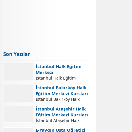
Son Yazılar
İstanbul Halk Eğitim
Merkezi
İstanbul Halk Eğitim
Merkezi İletişim Adresleri
İstanbul Bakırköy Halk
İstanbul Halk Eğitim
Eğitim Merkezi Kursları
Merkezi İletişim Bilgileri,
İstanbul Bakırköy Halk
İstanbul Halk Eğitim
Eğitim Merkezi Kursları
Merkezleri Adresleri, Halk
İstanbul Ataşehir Halk
İstanbul Bakırköy Halk
Eğitim Merkezlerinde Açılan
Eğitim Merkezi Kursları
Eğitim Merkezi Açılabilecek
Kurslara Kurs Kayıt
İstanbul Ataşehir Halk
Kursları. İstanbul Bakırköy
İşlemleri Nasıl Yapılır.
Eğitim Merkezi Kursları
Halk Eğitim Merkezi Kurs
E-Yaygın Usta Öğretici
Yaygın Eğitim