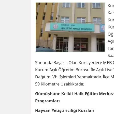
Kur
Kam
Kur
Kur
Öğr
Açı
Tar
Saa
Sonunda Başarılı Olan Kursiyerlere MEB Ona
Kurum Açık Öğretim Bürosu İle Açık Lise V
Dağıtımı Vb. İşlemleri Yapmaktadır. İlç
59 Kilometre Uzaklıktadır.
Gümüşhane Kelkit Halk Eğitim Merkezi
Programları
Hayvan Yetiştiriciliği Kursları