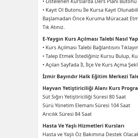
• Listelenen Kurslarda Ders Planı Butonu 
• Kayıt Ol Butonu İle Kursa Kayıt Olunabilir
Başlamadan Önce Kuruma Müracaat Etme
Tık Atınız.
E-Yaygın Kurs Açılması Talebi Nasıl Yapı
• Kurs Açılması Talebi Bağlantısını Tıklayı
• Talep Etmek İstediğiniz Kursu Bulup, Kur
• Açılan Sayfada İl, İlçe Ve Kurs Açma Şek
İzmir Bayındır Halk Eğitim Merkezi Ta
Hayvan Yetiştiriciliği Alanı Kurs Progr
Süt Sığırı Yetiştiriciliği Süresi 80 Saat
Sürü Yönetim Elemanı Süresi 104 Saat
Arıcılık Süresi 84 Saat
Hasta Ve Yaşlı Hizmetleri Kursları
Hasta ve Yaşlı Öz Bakımına Destek Olacak