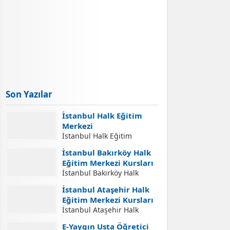
Son Yazılar
İstanbul Halk Eğitim
Merkezi
İstanbul Halk Eğitim
Merkezi İletişim Adresleri
İstanbul Bakırköy Halk
İstanbul Halk Eğitim
Eğitim Merkezi Kursları
Merkezi İletişim Bilgileri,
İstanbul Bakırköy Halk
İstanbul Halk Eğitim
Eğitim Merkezi Kursları
Merkezleri Adresleri, Halk
İstanbul Ataşehir Halk
İstanbul Bakırköy Halk
Eğitim Merkezlerinde Açılan
Eğitim Merkezi Kursları
Eğitim Merkezi Açılabilecek
Kurslara Kurs Kayıt
İstanbul Ataşehir Halk
Kursları. İstanbul Bakırköy
İşlemleri Nasıl Yapılır.
Eğitim Merkezi Kursları
Halk Eğitim Merkezi Kurs
E-Yaygın Usta Öğretici
Yaygın Eğitim