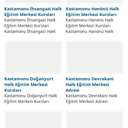
Kastamonu İhsangazi Halk
Kastamonu Hanönü Halk
Eğitim Merkezi Kursları
Eğitim Merkezi Kursları
Kastamonu İhsangazi Halk
Kastamonu Hanönü Halk
Eğitim Merkezi Kursları
Eğitim Merkezi Kursları
Kastamonu İhsangazi Halk
Kastamonu Hanönü Halk
Eğitim Merkezi Müdürlüğü
Eğitim Merkezi Müdürlüğü
Kursları. Kastamonu
Kursları. Kastamonu Hanönü
İhsangazi Hem Halk Eğitim
Hem Halk Eğitim Merkezi
Merkezi Taleplere...
Taleplere...
Kastamonu Doğanyurt
Kastamonu Devrekani
Halk Eğitim Merkezi
Halk Eğitim Merkezi
Kursları
Adresi
Kastamonu Doğanyurt Halk
Kastamonu Devrekani Halk
Eğitim Merkezi Kursları
Eğitim Merkezi Adresi
Kastamonu Doğanyurt Halk
Kursları Kastamonu
Eğitim Merkezi Müdürlüğü
Devrekani Halk Eğitim
Kursları. Kastamonu
Merkezi Müdürlüğü Kursları.
Doğanyurt Hem Halk Eğitim
Kastamonu Devrekani Hem