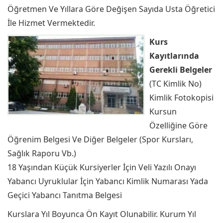
Öğretmen Ve Yıllara Göre Değişen Sayıda Usta Öğretici
İle Hizmet Vermektedir.
Kurs
Kayıtlarında
Gerekli Belgeler
(TC Kimlik No)
Kimlik Fotokopisi
Kursun
Özelliğine Göre
Öğrenim Belgesi Ve Diğer Belgeler (Spor Kursları,
Sağlık Raporu Vb.)
18 Yaşından Küçük Kursiyerler İçin Veli Yazılı Onayı
Yabancı Uyruklular İçin Yabancı Kimlik Numarası Yada
Geçici Yabancı Tanıtma Belgesi
Kurslara Yıl Boyunca Ön Kayıt Olunabilir. Kurum Yıl