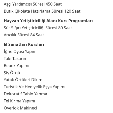
Aşçı Yardımcısı Süresi 450 Saat
Butik Çikolata Hazırlama Süresi 120 Saat
Hayvan Yetiştiriciliği Alanı Kurs Programları
Süt Sığırı Yetiştiriciliği Süresi 80 Saat
Arıcılık Süresi 84 Saat
El Sanatları Kursları
İğne Oyası Yapımı
Takı Tasarım
Bebek Yapımı
Şiş Örgü
Yatak Örtüleri Dikimi
Turistik Ve Hediyelik Eşya Yapımı
Dekoratif Tablo Yapma
Tel Kırma Yapımı
Overlok Makineci