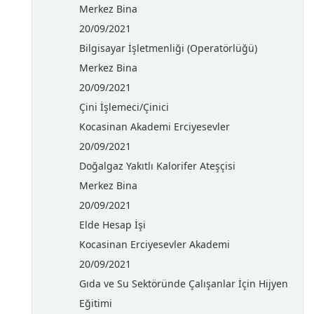
Merkez Bina
20/09/2021
Bilgisayar İşletmenliği (Operatörlüğü)
Merkez Bina
20/09/2021
Çini İşlemeci/Çinici
Kocasinan Akademi Erciyesevler
20/09/2021
Doğalgaz Yakıtlı Kalorifer Ateşçisi
Merkez Bina
20/09/2021
Elde Hesap İşi
Kocasinan Erciyesevler Akademi
20/09/2021
Gıda ve Su Sektöründe Çalışanlar İçin Hijyen
Eğitimi