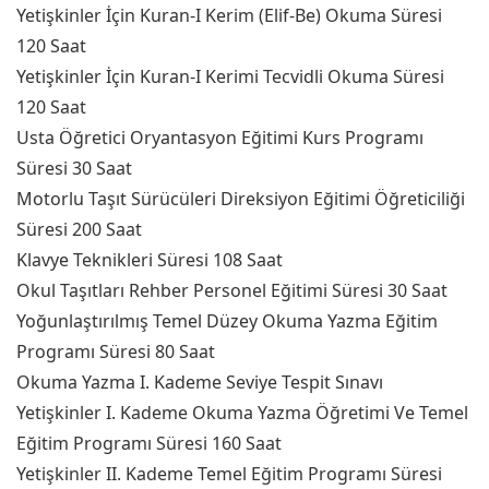
Yetişkinler İçin Kuran-I Kerim (Elif-Be) Okuma Süresi
120 Saat
Yetişkinler İçin Kuran-I Kerimi Tecvidli Okuma Süresi
120 Saat
Usta Öğretici Oryantasyon Eğitimi Kurs Programı
Süresi 30 Saat
Motorlu Taşıt Sürücüleri Direksiyon Eğitimi Öğreticiliği
Süresi 200 Saat
Klavye Teknikleri Süresi 108 Saat
Okul Taşıtları Rehber Personel Eğitimi Süresi 30 Saat
Yoğunlaştırılmış Temel Düzey Okuma Yazma Eğitim
Programı Süresi 80 Saat
Okuma Yazma I. Kademe Seviye Tespit Sınavı
Yetişkinler I. Kademe Okuma Yazma Öğretimi Ve Temel
Eğitim Programı Süresi 160 Saat
Yetişkinler II. Kademe Temel Eğitim Programı Süresi