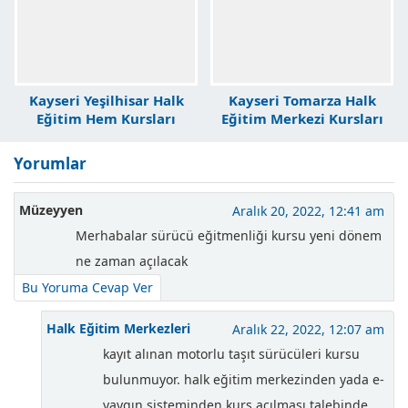
Kayseri Yeşilhisar Halk
Kayseri Tomarza Halk
Eğitim Hem Kursları
Eğitim Merkezi Kursları
Yorumlar
Müzeyyen
Aralık 20, 2022, 12:41 am
Merhabalar sürücü eğitmenliği kursu yeni dönem
ne zaman açılacak
Bu Yoruma Cevap Ver
Halk Eğitim Merkezleri
Aralık 22, 2022, 12:07 am
kayıt alınan motorlu taşıt sürücüleri kursu
bulunmuyor. halk eğitim merkezinden yada e-
yaygın sisteminden kurs açılması talebinde