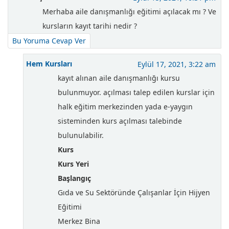
Merhaba aile danışmanlığı eğitimi açılacak mı ? Ve
kursların kayıt tarihi nedir ?
Bu Yoruma Cevap Ver
Hem Kursları
Eylül 17, 2021, 3:22 am
kayıt alınan aile danışmanlığı kursu
bulunmuyor. açılması talep edilen kurslar için
halk eğitim merkezinden yada e-yaygın
sisteminden kurs açılması talebinde
bulunulabilir.
Kurs
Kurs Yeri
Başlangıç
Gıda ve Su Sektöründe Çalışanlar İçin Hijyen
Eğitimi
Merkez Bina