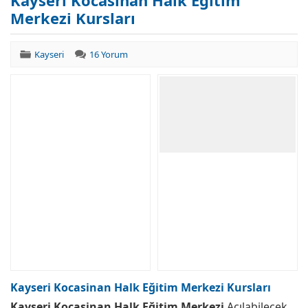
Kayseri Kocasinan Halk Eğitim
Merkezi Kursları
Kayseri
16 Yorum
Kayseri Kocasinan Halk Eğitim Merkezi Kursları
Kayseri Kocasinan Halk Eğitim Merkezi
Açılabilecek