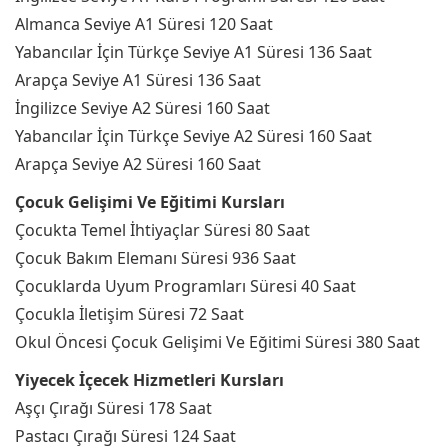
Almanca Seviye A1 Süresi 120 Saat
Yabancılar İçin Türkçe Seviye A1 Süresi 136 Saat
Arapça Seviye A1 Süresi 136 Saat
İngilizce Seviye A2 Süresi 160 Saat
Yabancılar İçin Türkçe Seviye A2 Süresi 160 Saat
Arapça Seviye A2 Süresi 160 Saat
Çocuk Gelişimi Ve Eğitimi Kursları
Çocukta Temel İhtiyaçlar Süresi 80 Saat
Çocuk Bakım Elemanı Süresi 936 Saat
Çocuklarda Uyum Programları Süresi 40 Saat
Çocukla İletişim Süresi 72 Saat
Okul Öncesi Çocuk Gelişimi Ve Eğitimi Süresi 380 Saat
Yiyecek İçecek Hizmetleri Kursları
Aşçı Çırağı Süresi 178 Saat
Pastacı Çırağı Süresi 124 Saat