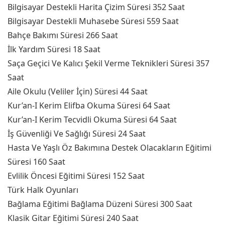
Bilgisayar Destekli Harita Çizim Süresi 352 Saat
Bilgisayar Destekli Muhasebe Süresi 559 Saat
Bahçe Bakımı Süresi 266 Saat
İlk Yardım Süresi 18 Saat
Saça Geçici Ve Kalıcı Şekil Verme Teknikleri Süresi 357
Saat
Aile Okulu (Veliler İçin) Süresi 44 Saat
Kur’an-I Kerim Elifba Okuma Süresi 64 Saat
Kur’an-I Kerim Tecvidli Okuma Süresi 64 Saat
İş Güvenliği Ve Sağlığı Süresi 24 Saat
Hasta Ve Yaşlı Öz Bakımına Destek Olacakların Eğitimi
Süresi 160 Saat
Evlilik Öncesi Eğitimi Süresi 152 Saat
Türk Halk Oyunları
Bağlama Eğitimi Bağlama Düzeni Süresi 300 Saat
Klasik Gitar Eğitimi Süresi 240 Saat