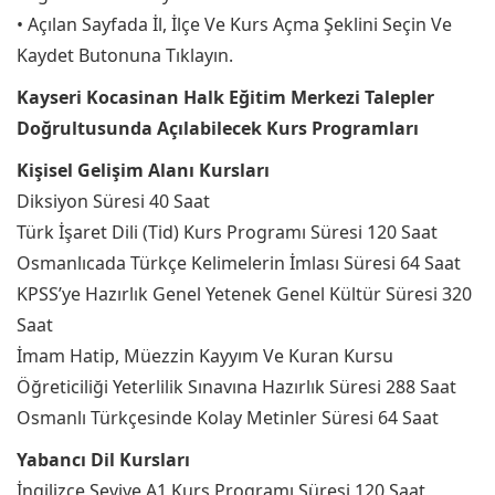
• Açılan Sayfada İl, İlçe Ve Kurs Açma Şeklini Seçin Ve
Kaydet Butonuna Tıklayın.
Kayseri Kocasinan Halk Eğitim Merkezi Talepler
Doğrultusunda Açılabilecek Kurs Programları
Kişisel Gelişim Alanı Kursları
Diksiyon Süresi 40 Saat
Türk İşaret Dili (Tid) Kurs Programı Süresi 120 Saat
Osmanlıcada Türkçe Kelimelerin İmlası Süresi 64 Saat
KPSS’ye Hazırlık Genel Yetenek Genel Kültür Süresi 320
Saat
İmam Hatip, Müezzin Kayyım Ve Kuran Kursu
Öğreticiliği Yeterlilik Sınavına Hazırlık Süresi 288 Saat
Osmanlı Türkçesinde Kolay Metinler Süresi 64 Saat
Yabancı Dil Kursları
İngilizce Seviye A1 Kurs Programı Süresi 120 Saat