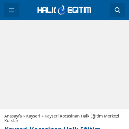
Anasayfa
»
Kayseri
»
Kayseri Kocasinan Halk Eğitim Merkezi
Kursları