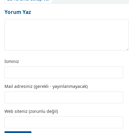
Yorum Yaz
İsminiz
Mail adresiniz (gerekli - yayınlanmayacak)
Web siteniz (zorunlu değil)