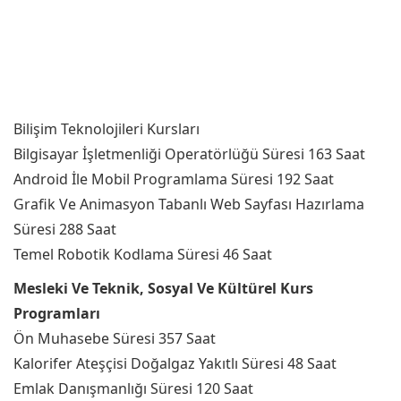
Bilişim Teknolojileri Kursları
Bilgisayar İşletmenliği Operatörlüğü Süresi 163 Saat
Android İle Mobil Programlama Süresi 192 Saat
Grafik Ve Animasyon Tabanlı Web Sayfası Hazırlama
Süresi 288 Saat
Temel Robotik Kodlama Süresi 46 Saat
Mesleki Ve Teknik, Sosyal Ve Kültürel Kurs
Programları
Ön Muhasebe Süresi 357 Saat
Kalorifer Ateşçisi Doğalgaz Yakıtlı Süresi 48 Saat
Emlak Danışmanlığı Süresi 120 Saat