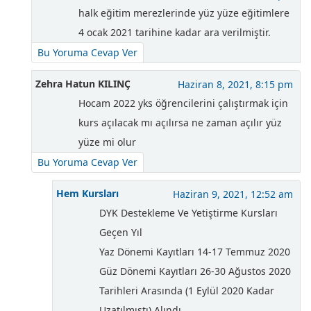
halk eğitim merezlerinde yüz yüze eğitimlere
4 ocak 2021 tarihine kadar ara verilmiştir.
Bu Yoruma Cevap Ver
Zehra Hatun KILINÇ
Haziran 8, 2021, 8:15 pm
Hocam 2022 yks öğrencilerini çalıştırmak için
kurs açılacak mı açılırsa ne zaman açılır yüz
yüze mi olur
Bu Yoruma Cevap Ver
Hem Kursları
Haziran 9, 2021, 12:52 am
DYK Destekleme Ve Yetiştirme Kursları
Geçen Yıl
Yaz Dönemi Kayıtları 14-17 Temmuz 2020
Güz Dönemi Kayıtları 26-30 Ağustos 2020
Tarihleri Arasında (1 Eylül 2020 Kadar
Uzatılmıştı) Alındı.