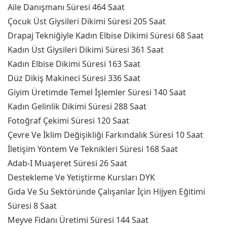
Aile Danışmanı Süresi 464 Saat
Çocuk Üst Giysileri Dikimi Süresi 205 Saat
Drapaj Tekniğiyle Kadın Elbise Dikimi Süresi 68 Saat
Kadın Üst Giysileri Dikimi Süresi 361 Saat
Kadın Elbise Dikimi Süresi 163 Saat
Düz Dikiş Makineci Süresi 336 Saat
Giyim Üretimde Temel İşlemler Süresi 140 Saat
Kadın Gelinlik Dikimi Süresi 288 Saat
Fotoğraf Çekimi Süresi 120 Saat
Çevre Ve İklim Değişikliği Farkındalık Süresi 10 Saat
İletişim Yöntem Ve Teknikleri Süresi 168 Saat
Adab-I Muaşeret Süresi 26 Saat
Destekleme Ve Yetiştirme Kursları DYK
Gıda Ve Su Sektöründe Çalışanlar İçin Hijyen Eğitimi
Süresi 8 Saat
Meyve Fidanı Üretimi Süresi 144 Saat