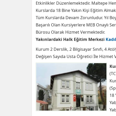
Etkinlikler Düzenlemektedir. Maltepe He
Kurslarda 18 Bine Yakın Kişi Eğitim Almakt
Tüm Kurslarda Devam Zorunludur. Yıl Boy
Başarılı Olan Kursiyerlere MEB Onaylı Sert
Bürosu Olarak Hizmet Vermektedir.
Yakınlardaki Halk Eğitim Merkezi
Kadı
Kurum 2 Derslik, 2 Bilgisayar Sınıfı, 4 A
Değişen Sayıda Usta Öğretici İle Hizmet 
Kur
(TC
Kur
(Sp
18 
Yab
Yab