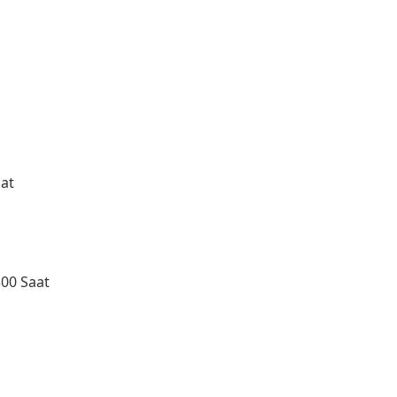
aat
300 Saat