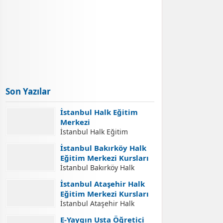
Son Yazılar
İstanbul Halk Eğitim
Merkezi
İstanbul Halk Eğitim
Merkezi İletişim Adresleri
İstanbul Bakırköy Halk
İstanbul Halk Eğitim
Eğitim Merkezi Kursları
Merkezi İletişim Bilgileri,
İstanbul Bakırköy Halk
İstanbul Halk Eğitim
Eğitim Merkezi Kursları
Merkezleri Adresleri, Halk
İstanbul Ataşehir Halk
İstanbul Bakırköy Halk
Eğitim Merkezlerinde Açılan
Eğitim Merkezi Kursları
Eğitim Merkezi Açılabilecek
Kurslara Kurs Kayıt
İstanbul Ataşehir Halk
Kursları. İstanbul Bakırköy
İşlemleri Nasıl Yapılır.
Eğitim Merkezi Kursları
Halk Eğitim Merkezi Kurs
E-Yaygın Usta Öğretici
Yaygın Eğitim