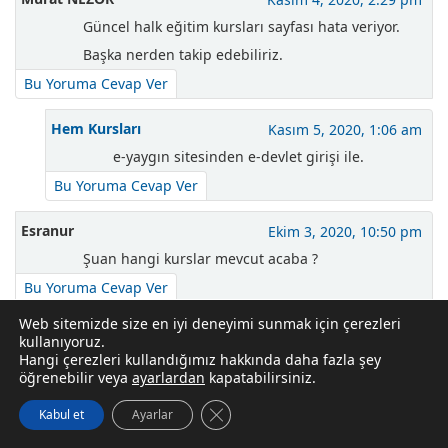
Güncel halk eğitim kursları sayfası hata veriyor.
Başka nerden takip edebiliriz.
Bu Yoruma Cevap Ver
Hem Kursları
Kasım 5, 2020, 1:06 am
e-yaygın sitesinden e-devlet girişi ile.
Bu Yoruma Cevap Ver
Esranur
Ekim 3, 2020, 10:50 pm
Şuan hangi kurslar mevcut acaba ?
Bu Yoruma Cevap Ver
Web sitemizde size en iyi deneyimi sunmak için çerezleri
Oğuzhan Murat
Eylül 17, 2020, 4:31 pm
kullanıyoruz.
Hangi çerezleri kullandığımız hakkında daha fazla şey
Keman kursu hakkında bilgi alabilir miyim acaba,
öğrenebilir veya
ayarlardan
kapatabilirsiniz.
yeterli talep var mı ve eğer varsa hangi tarihte
GDPR çerez şeridini kapat
Kabul et
Ayarlar
başlaması planlanıyor ?
Bu Yoruma Cevap Ver