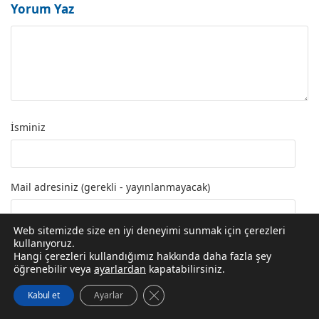
Yorum Yaz
İsminiz
Mail adresiniz (gerekli - yayınlanmayacak)
Web sitemizde size en iyi deneyimi sunmak için çerezleri
kullanıyoruz.
Web siteniz (zorunlu değil)
Hangi çerezleri kullandığımız hakkında daha fazla şey
öğrenebilir veya
ayarlardan
kapatabilirsiniz.
GDPR çerez şeridini kapat
Kabul et
Ayarlar