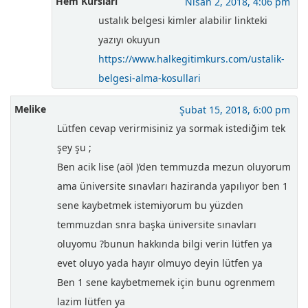
Hem Kursları
Nisan 2, 2018, 4:06 pm
ustalık belgesi kimler alabilir linkteki
yazıyı okuyun
https://www.halkegitimkurs.com/ustalik-
belgesi-alma-kosullari
Melike
Şubat 15, 2018, 6:00 pm
Lütfen cevap verirmisiniz ya sormak istediğim tek
şey şu ;
Ben acik lise (aöl )’den temmuzda mezun oluyorum
ama üniversite sınavları haziranda yapılıyor ben 1
sene kaybetmek istemiyorum bu yüzden
temmuzdan snra başka üniversite sınavları
oluyomu ?bunun hakkında bilgi verin lütfen ya
evet oluyo yada hayır olmuyo deyin lütfen ya
Ben 1 sene kaybetmemek için bunu ogrenmem
lazim lütfen ya