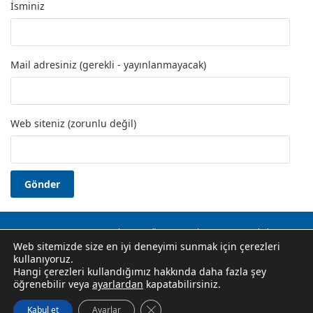
İsminiz
Mail adresiniz (gerekli - yayınlanmayacak)
Web siteniz (zorunlu değil)
Okuma Yazma Kursu
Usta Öğretici
Hakkında
İletişim
Web sitemizde size en iyi deneyimi sunmak için çerezleri
Gizlilik Politikası
kullanıyoruz.
Halk Eğitim Merkezi Kursları, E-Yaygın Kurs Başvuruları, Hem
Hangi çerezleri kullandığımız hakkında daha fazla şey
Halk Eğitim Merkezleri İletişim Bilgileri, Ustalık, Usta Öğretici
öğrenebilir veya
ayarlardan
kapatabilirsiniz.
Belgesi Alma Koşulları. Resmi Site Değildir.
GDPR çerez şeridini kapat
Kabul et
Ayarlar