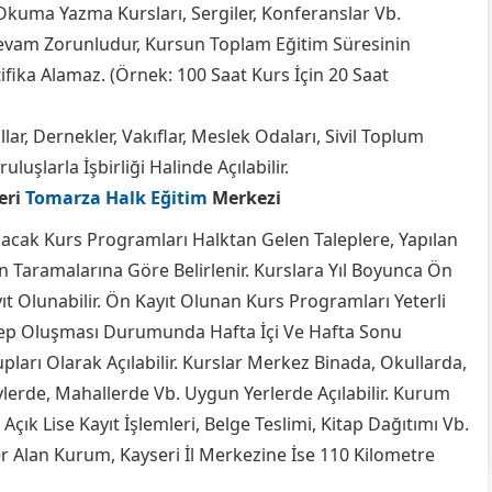
 Okuma Yazma Kursları, Sergiler, Konferanslar Vb.
Devam Zorunludur, Kursun Toplam Eğitim Süresinin
ifika Alamaz. (Örnek: 100 Saat Kurs İçin 20 Saat
ar, Dernekler, Vakıflar, Meslek Odaları, Sivil Toplum
uşlarla İşbirliği Halinde Açılabilir.
eri
Tomarza Halk Eğitim
Merkezi
lacak Kurs Programları Halktan Gelen Taleplere, Yapılan
n Taramalarına Göre Belirlenir. Kurslara Yıl Boyunca Ön
ıt Olunabilir. Ön Kayıt Olunan Kurs Programları Yeterli
ep Oluşması Durumunda Hafta İçi Ve Hafta Sonu
pları Olarak Açılabilir. Kurslar Merkez Binada, Okullarda,
lerde, Mahallerde Vb. Uygun Yerlerde Açılabilir. Kurum
çık Lise Kayıt İşlemleri, Belge Teslimi, Kitap Dağıtımı Vb.
er Alan Kurum, Kayseri İl Merkezine İse 110 Kilometre