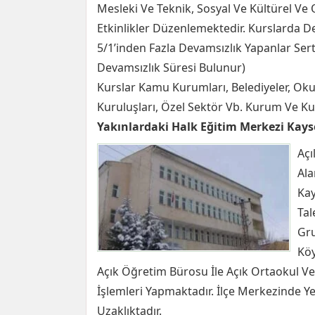
Mesleki Ve Teknik, Sosyal Ve Kültürel Ve
Etkinlikler Düzenlemektedir. Kurslarda 
5/1’inden Fazla Devamsızlık Yapanlar Sert
Devamsızlık Süresi Bulunur)
Kurslar Kamu Kurumları, Belediyeler, Okull
Kuruluşları, Özel Sektör Vb. Kurum Ve Kurul
Yakınlardaki Halk Eğitim Merkezi Kays
Açı
Ala
Kay
Tal
Gru
Köy
Açık Öğretim Bürosu İle Açık Ortaokul Ve A
İşlemleri Yapmaktadır. İlçe Merkezinde Y
Uzaklıktadır.