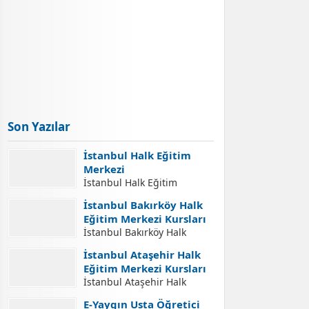
Son Yazılar
İstanbul Halk Eğitim
Merkezi
İstanbul Halk Eğitim
Merkezi İletişim Adresleri
İstanbul Bakırköy Halk
İstanbul Halk Eğitim
Eğitim Merkezi Kursları
Merkezi İletişim Bilgileri,
İstanbul Bakırköy Halk
İstanbul Halk Eğitim
Eğitim Merkezi Kursları
Merkezleri Adresleri, Halk
İstanbul Ataşehir Halk
İstanbul Bakırköy Halk
Eğitim Merkezlerinde Açılan
Eğitim Merkezi Kursları
Eğitim Merkezi Açılabilecek
Kurslara Kurs Kayıt
İstanbul Ataşehir Halk
Kursları. İstanbul Bakırköy
İşlemleri Nasıl Yapılır.
Eğitim Merkezi Kursları
Halk Eğitim Merkezi Kurs
E-Yaygın Usta Öğretici
Yaygın Eğitim