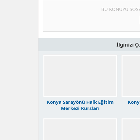
BU KONUYU SOSY
İlginizi 
Konya Sarayönü Halk Eğitim
Kony
Merkezi Kursları