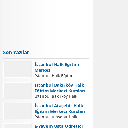
Son Yazılar
İstanbul Halk Eğitim
Merkezi
İstanbul Halk Eğitim
Merkezi İletişim Adresleri
İstanbul Bakırköy Halk
İstanbul Halk Eğitim
Eğitim Merkezi Kursları
Merkezi İletişim Bilgileri,
İstanbul Bakırköy Halk
İstanbul Halk Eğitim
Eğitim Merkezi Kursları
Merkezleri Adresleri, Halk
İstanbul Ataşehir Halk
İstanbul Bakırköy Halk
Eğitim Merkezlerinde Açılan
Eğitim Merkezi Kursları
Eğitim Merkezi Açılabilecek
Kurslara Kurs Kayıt
İstanbul Ataşehir Halk
Kursları. İstanbul Bakırköy
İşlemleri Nasıl Yapılır.
Eğitim Merkezi Kursları
Halk Eğitim Merkezi Kurs
E-Yaygın Usta Öğretici
Yaygın Eğitim