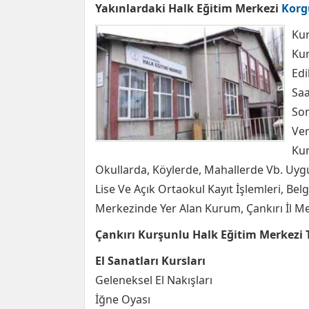
Yakınlardaki Halk Eğitim Merkezi
Korg
Kur
Kur
Edi
Saa
Son
Veri
Kur
Okullarda, Köylerde, Mahallerde Vb. Uygu
Lise Ve Açık Ortaokul Kayıt İşlemleri, Belg
Merkezinde Yer Alan Kurum, Çankırı İl Me
Çankırı Kurşunlu Halk Eğitim Merkezi 
El Sanatları Kursları
Geleneksel El Nakışları
İğne Oyası