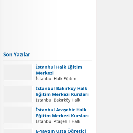
Son Yazılar
İstanbul Halk Eğitim
Merkezi
İstanbul Halk Eğitim
Merkezi İletişim Adresleri
İstanbul Bakırköy Halk
İstanbul Halk Eğitim
Eğitim Merkezi Kursları
Merkezi İletişim Bilgileri,
İstanbul Bakırköy Halk
İstanbul Halk Eğitim
Eğitim Merkezi Kursları
Merkezleri Adresleri, Halk
İstanbul Ataşehir Halk
İstanbul Bakırköy Halk
Eğitim Merkezlerinde Açılan
Eğitim Merkezi Kursları
Eğitim Merkezi Açılabilecek
Kurslara Kurs Kayıt
İstanbul Ataşehir Halk
Kursları. İstanbul Bakırköy
İşlemleri Nasıl Yapılır.
Eğitim Merkezi Kursları
Halk Eğitim Merkezi Kurs
E-Yaygın Usta Öğretici
Yaygın Eğitim