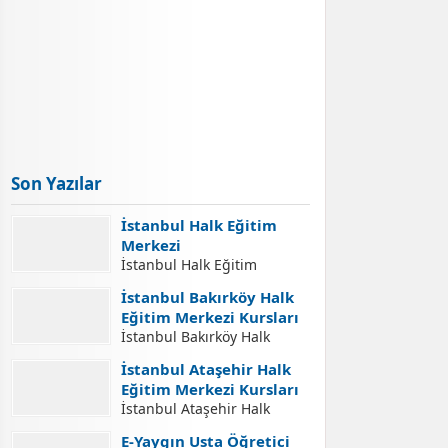
Son Yazılar
İstanbul Halk Eğitim
Merkezi
İstanbul Halk Eğitim
Merkezi İletişim Adresleri
İstanbul Bakırköy Halk
İstanbul Halk Eğitim
Eğitim Merkezi Kursları
Merkezi İletişim Bilgileri,
İstanbul Bakırköy Halk
İstanbul Halk Eğitim
Eğitim Merkezi Kursları
Merkezleri Adresleri, Halk
İstanbul Ataşehir Halk
İstanbul Bakırköy Halk
Eğitim Merkezlerinde Açılan
Eğitim Merkezi Kursları
Eğitim Merkezi Açılabilecek
Kurslara Kurs Kayıt
İstanbul Ataşehir Halk
Kursları. İstanbul Bakırköy
İşlemleri Nasıl Yapılır.
Eğitim Merkezi Kursları
Halk Eğitim Merkezi Kurs
E-Yaygın Usta Öğretici
Yaygın Eğitim