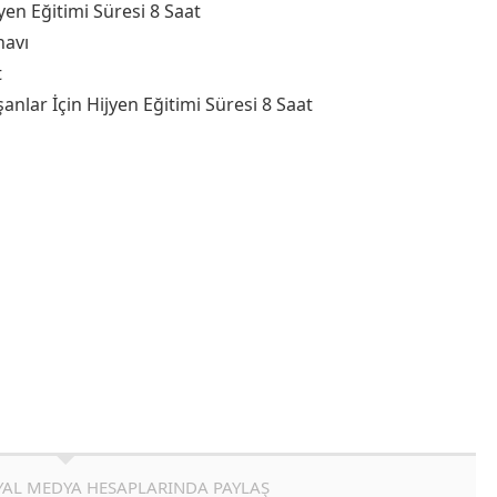
yen Eğitimi Süresi 8 Saat
navı
t
anlar İçin Hijyen Eğitimi Süresi 8 Saat
AL MEDYA HESAPLARINDA PAYLAŞ