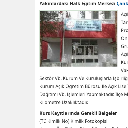
Yakınlardaki Halk Eğitim Merkezi
Çank
Açı
Tar
Pro
Ön 
Gru
Açıl
Kur
Vak
Sektör Vb. Kurum Ve Kuruluşlarla İşbirliği 
Kurum Açık Öğretim Bürosu İle Açık Lise V
Dağıtımı Vb. İşlemleri Yapmaktadır. İlçe 
Kilometre Uzaklıktadır.
Kurs Kayıtlarında Gerekli Belgeler
(TC Kimlik No) Kimlik Fotokopisi