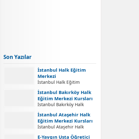
Son Yazılar
İstanbul Halk Eğitim
Merkezi
İstanbul Halk Eğitim
Merkezi İletişim Adresleri
İstanbul Bakırköy Halk
İstanbul Halk Eğitim
Eğitim Merkezi Kursları
Merkezi İletişim Bilgileri,
İstanbul Bakırköy Halk
İstanbul Halk Eğitim
Eğitim Merkezi Kursları
Merkezleri Adresleri, Halk
İstanbul Ataşehir Halk
İstanbul Bakırköy Halk
Eğitim Merkezlerinde Açılan
Eğitim Merkezi Kursları
Eğitim Merkezi Açılabilecek
Kurslara Kurs Kayıt
İstanbul Ataşehir Halk
Kursları. İstanbul Bakırköy
İşlemleri Nasıl Yapılır.
Eğitim Merkezi Kursları
Halk Eğitim Merkezi Kurs
E-Yaygın Usta Öğretici
Yaygın Eğitim