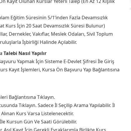
Ön Kayıt Olunan Kurslar Yeterli Talep (En Az 12 Kişilik
am Eğitim Süresinin 5/1’inden Fazla Devamsızlık
at Kurs İçin 20 Saat Devamsızlık Süresi Bulunur)
ar, Dernekler, Vakıflar, Meslek Odaları, Sivil Toplum
uşlarla İşbirliği Halinde Açılabilir.
 Talebi Nasıl Yapılır
şvuru Yapmak İçin Sisteme E-Devlet Şifresi İle Giriş
 Kurs Kayıt İşlemleri, Kursa Ön Başvuru Yap Bağlantısına
leri Bağlantısına Tıklayın.
usunda Tıklayın. Sadece İl Seçilip Arama Yapılabilir. İl
t Alınan Kurs Varsa Listelenecektir.
İle Kursun Gün Ve Saati Görülebilir.
. Asıl Kayıt İçin Gerekli Evraklarımla Birlikte Kurs