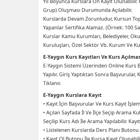
Yıl Boyunca Kurslara Ön Kayıt Olunabilir. 
Grup) Oluşması Durumunda Açılabilir.
Kurslarda Devam Zorunludur, Kursun Topl
Yapanlar Sertifika Alamaz. (Örnek: 100 Sa
Kurslar Kamu Kurumları, Belediyeler, Okull
Kuruluşları, Özel Sektör Vb. Kurum Ve Kurul
E-Yaygın Kurs Kayıtları Ve Kurs Açılması
E-Yaygın Sistemi Üzerinden Online Kurs Ba
Yapılır. Giriş Yaptıktan Sonra Başvurular,
Tıklanır.
E-Yaygın Kurslara Kayıt
• Kayıt İçin Başvurular Ve Kurs Kayıt İşlem
• Açılan Sayfada İl Ve İlçe Seçip Arama Kut
Seçilip Kurs Adı İle Arama Yapılabilir. Kayı
• Listelenen Kurslarda Ders Planı Butonu 
• Kayıt Ol Butonu İle Kursa Kayıt Olunabilir