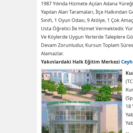
1987 Yılında Hizmete Açılan Adana Yüreğ
Yapılan Alan Taramaları, İlçe Halkından G
Sınıfı, 1 Oyun Odası, 9 Atölye, 1 Çok Ama
Usta Öğretici İle Hizmet Vermektedir. Yü
Ve Köylerde Uygun Yerlerde Taleplere Gör
Devam Zorunludur, Kursun Toplam Süresin
Alamazlar.
Yakınlardaki Halk Eğitim Merkezi
Ceyh
Kur
(TC
Kur
(Sp
18 
Yab
Yab