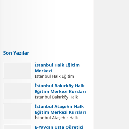
Son Yazılar
İstanbul Halk Eğitim
Merkezi
İstanbul Halk Eğitim
Merkezi İletişim Adresleri
İstanbul Bakırköy Halk
İstanbul Halk Eğitim
Eğitim Merkezi Kursları
Merkezi İletişim Bilgileri,
İstanbul Bakırköy Halk
İstanbul Halk Eğitim
Eğitim Merkezi Kursları
Merkezleri Adresleri, Halk
İstanbul Ataşehir Halk
İstanbul Bakırköy Halk
Eğitim Merkezlerinde Açılan
Eğitim Merkezi Kursları
Eğitim Merkezi Açılabilecek
Kurslara Kurs Kayıt
İstanbul Ataşehir Halk
Kursları. İstanbul Bakırköy
İşlemleri Nasıl Yapılır.
Eğitim Merkezi Kursları
Halk Eğitim Merkezi Kurs
E-Yaygın Usta Öğretici
Yaygın Eğitim