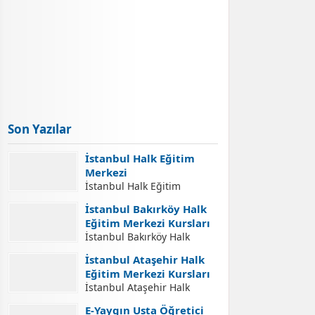
Son Yazılar
İstanbul Halk Eğitim
Merkezi
İstanbul Halk Eğitim
Merkezi İletişim Adresleri
İstanbul Bakırköy Halk
İstanbul Halk Eğitim
Eğitim Merkezi Kursları
Merkezi İletişim Bilgileri,
İstanbul Bakırköy Halk
İstanbul Halk Eğitim
Eğitim Merkezi Kursları
Merkezleri Adresleri, Halk
İstanbul Ataşehir Halk
İstanbul Bakırköy Halk
Eğitim Merkezlerinde Açılan
Eğitim Merkezi Kursları
Eğitim Merkezi Açılabilecek
Kurslara Kurs Kayıt
İstanbul Ataşehir Halk
Kursları. İstanbul Bakırköy
İşlemleri Nasıl Yapılır.
Eğitim Merkezi Kursları
Halk Eğitim Merkezi Kurs
E-Yaygın Usta Öğretici
Yaygın Eğitim