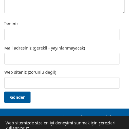
İsminiz
Mail adresiniz (gerekli - yayınlanmayacak)
Web siteniz (zorunlu değil)
Okuma Yazma Kursu
Usta Öğretici
Hakkında
İletişim
Web sitemizde size en iyi deneyimi sunmak için çerezleri
Gizlilik Politikası
kullanıyoruz.