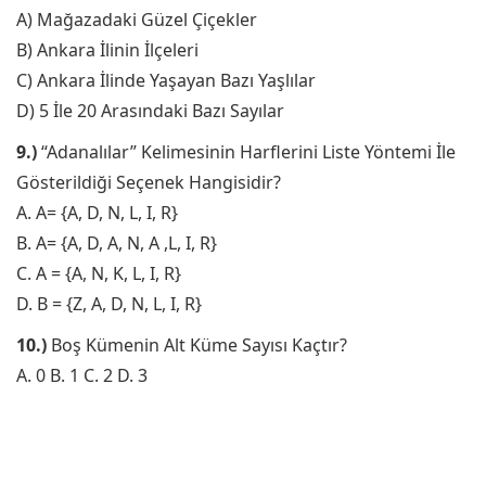
A) Mağazadaki Güzel Çiçekler
B) Ankara İlinin İlçeleri
C) Ankara İlinde Yaşayan Bazı Yaşlılar
D) 5 İle 20 Arasındaki Bazı Sayılar
9.)
“Adanalılar” Kelimesinin Harflerini Liste Yöntemi İle
Gösterildiği Seçenek Hangisidir?
A. A= {A, D, N, L, I, R}
B. A= {A, D, A, N, A ,L, I, R}
C. A = {A, N, K, L, I, R}
D. B = {Z, A, D, N, L, I, R}
10.)
Boş Kümenin Alt Küme Sayısı Kaçtır?
A. 0 B. 1 C. 2 D. 3