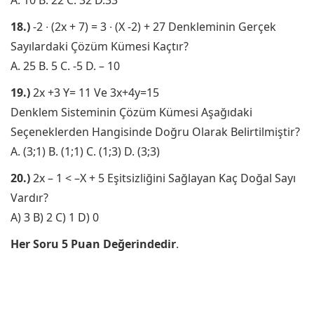
A. 10 B. 22 C. 32 D.33
18.)
-2 ∙ (2x + 7) = 3 ∙ (X -2) + 27 Denkleminin Gerçek
Sayılardaki Çözüm Kümesi Kaçtır?
A. 25 B. 5 C. -5 D. – 10
19.)
2x +3 Y= 11 Ve 3x+4y=15
Denklem Sisteminin Çözüm Kümesi Aşağıdaki
Seçeneklerden Hangisinde Doğru Olarak Belirtilmiştir?
A. (3;1) B. (1;1) C. (1;3) D. (3;3)
20.)
2x – 1 < –X + 5 Eşitsizliğini Sağlayan Kaç Doğal Sayı
Vardır?
A) 3 B) 2 C) 1 D) 0
Her Soru 5 Puan Değerindedir
.