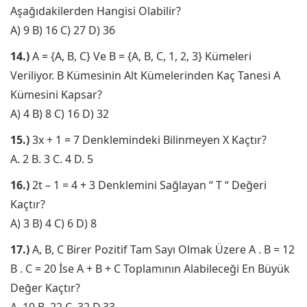
Aşağıdakilerden Hangisi Olabilir?
A) 9 B) 16 C) 27 D) 36
14.)
A = {A, B, C} Ve B = {A, B, C, 1, 2, 3} Kümeleri
Veriliyor. B Kümesinin Alt Kümelerinden Kaç Tanesi A
Kümesini Kapsar?
A) 4 B) 8 C) 16 D) 32
15.)
3x + 1 = 7 Denklemindeki Bilinmeyen X Kaçtır?
A. 2 B. 3 C. 4 D. 5
16.)
2t – 1 = 4 + 3 Denklemini Sağlayan “ T “ Değeri
Kaçtır?
A) 3 B) 4 C) 6 D) 8
17.)
A, B, C Birer Pozitif Tam Sayı Olmak Üzere A . B = 12
B . C = 20 İse A + B + C Toplamının Alabileceği En Büyük
Değer Kaçtır?