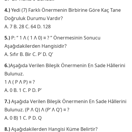
4.)
Yedi (7) Farklı Önermenin Birbirine Göre Kaç Tane
Doğruluk Durumu Vardır?
A. 7 B. 28 C. 64 D. 128
5.)
P: “ 1 Λ ( 1 Λ 0) ≡ ? ” Önermesinin Sonucu
Aşağıdakilerden Hangisidir?
A. Sıfır B. Bir C. P’ D. Q’
6.
)Aşağıda Verilen Bileşik Önermenin En Sade Hâllerini
Bulunuz.
1 Λ ( P Λ P) ≡ ?
A. 0 B. 1 C. P D. P’
7.)
Aşağıda Verilen Bileşik Önermenin En Sade Hâllerini
Bulunuz. (P Λ Q) Λ (P’ Λ Q’) ≡ ?
A. 0 B) 1 C. P D. Q
8.)
Aşağıdakilerden Hangisi Küme Belirtir?