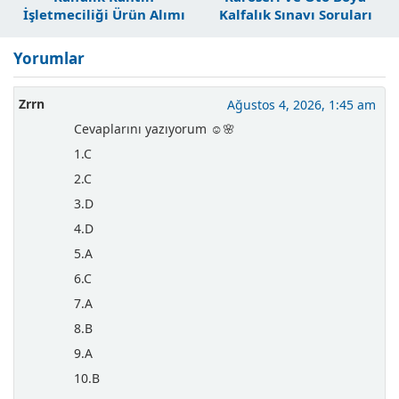
İşletmeciliği Ürün Alımı
Kalfalık Sınavı Soruları
Ve Satışı Dersi Soruları
Yorumlar
Zrrn
Ağustos 4, 2026, 1:45 am
Cevaplarını yazıyorum ☺️🌸
1.C
2.C
3.D
4.D
5.A
6.C
7.A
8.B
9.A
10.B