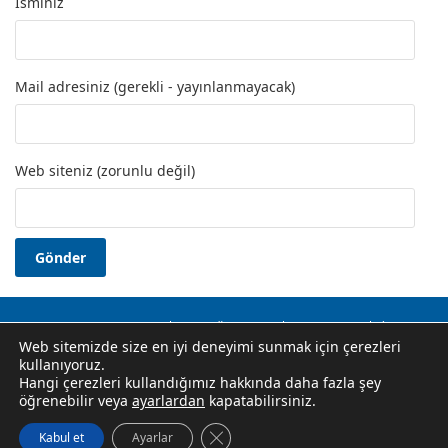
İsminiz
Mail adresiniz (gerekli - yayınlanmayacak)
Web siteniz (zorunlu değil)
Okuma Yazma Kursu
Usta Öğretici
Hakkında
İletişim
Web sitemizde size en iyi deneyimi sunmak için çerezleri
Gizlilik Politikası
kullanıyoruz.
Halk Eğitim Merkezi Kursları, E-Yaygın Kurs Başvuruları, Hem
Hangi çerezleri kullandığımız hakkında daha fazla şey
Halk Eğitim Merkezleri İletişim Bilgileri, Ustalık, Usta Öğretici
öğrenebilir veya
ayarlardan
kapatabilirsiniz.
Belgesi Alma Koşulları. Resmi Site Değildir.
GDPR çerez şeridini kapat
Kabul et
Ayarlar